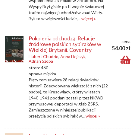
wspomnienia 23 Polaków z Bradford. Na
Wyspy Brytyjskie po II wojnie światowej
trafiło najwięcej uchodźców znad Wisły.
Byli to w większości ludzie,...
więcej »
Pokolenia odchodzą. Relacje
cena
źródłowe polskich sybiraków w
54.00 zł
Wielkiej Brytanii. Coventry
Hubert Chudzio
,
Anna Hejczyk
,
Adrian Szopa
stron: 460
oprawa miękka
Piąty tom zawiera 28 relacji świadków
historii. Zdecydowana większość z nich (22
osoby), to Kresowiacy, którzy w latach
1940-1941 poddani zostali przez NKWD
przymusowej deportacji w głąb ZSRS.
Zamieszczone w niniejszej publikacji
przeżycia polskich sybiraków...
więcej »