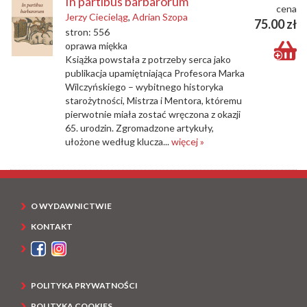
In partibus barbarorum
cena
Jerzy Ciecieląg
,
Adrian Szopa
75.00 zł
stron: 556
oprawa miękka
Książka powstała z potrzeby serca jako
publikacja upamiętniająca Profesora Marka
Wilczyńskiego – wybitnego historyka
starożytności, Mistrza i Mentora, któremu
pierwotnie miała zostać wręczona z okazji
65. urodzin. Zgromadzone artykuły,
ułożone według klucza...
więcej »
O WYDAWNICTWIE
KONTAKT
POLITYKA PRYWATNOŚCI
POLITYKA COOKIES